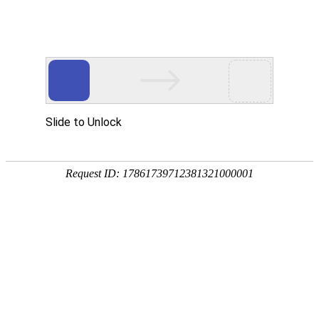
首页
关于我们
新闻中心
您现在的位置：
首页
>
关于我们
>
作者中心
栏目导航
出版社、期刊中心简介
组织机构
领导班子
人才队伍
作
作者中心
高传玉
上一篇：
黄振文
下一篇：