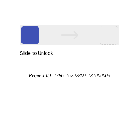
首页
关于我们
新闻中心
您现在的位置：
首页
>
关于我们
>
作者中心
栏目导航
出版社、期刊中心简介
组织机构
领导班子
人才队伍
作
作者中心
刘合玉
上一篇：
刘章锁
下一篇：