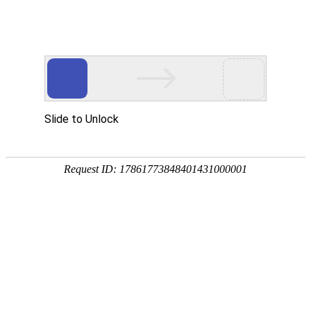
首页
关于我们
新闻中心
您现在的位置：
首页
>
关于我们
>
获奖、荣誉
>
立项通知
栏目导航
获奖证书
立项通知
获奖图书
立项通知
《“一带一路