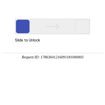
首页
关于我们
新闻中心
您现在的位置：
首页
>
关于我们
>
获奖、荣誉
>
获奖图书
栏目导航
获奖证书
立项通知
获奖图书
获奖图书