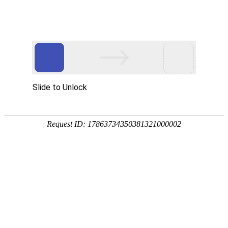
首页
关于我们
新闻中心
您现在的位置：
首页
>
关于我们
>
获奖、荣誉
>
获奖图书
栏目导航
获奖证书
立项通知
获奖图书
获奖图书