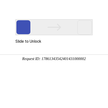
心
党建工作
图书导航
融合出版
风采
“学百年党史 开出版新局”主题党日活动 ──“
2021-04-16 来源：郑州大
百年征程波澜壮阔，百年初心历久弥坚。为深入学习贯彻