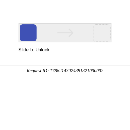
心
党建工作
图书导航
融合出版
服务
举报
款
购