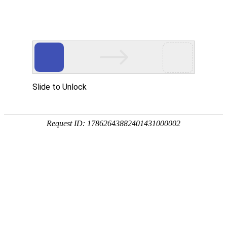
首页
关于我们
新闻中心
您现在的位置：
首页
> >
新闻中心
栏目导航
新闻动态
通知公告
媒体聚焦
新闻中心
关于张扬等同志参与国家课程地方配套教材编写工作的公示
关于谭福森等同志参与国家课程地方配套教材编写工作的公示