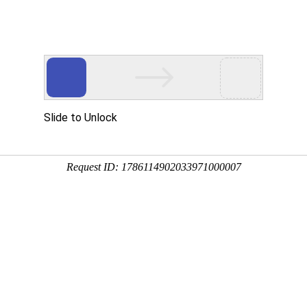
心
党建工作
图书导航
融合出版
聚焦
第八届中国版权年会主题论坛在京举
2019-12-13 来源：
27日上午，由中国版权协会主办的第八届中国版权年会主题论坛在