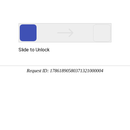
心
党建工作
图书导航
融合出版
聚焦
国家新闻出版署关于印发《国家印刷示
2023-01-11 来源：国家新
国新出发〔2022〕19号