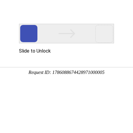
心
党建工作
图书导航
融合出版
聚焦
国家新闻出版署关于报送国家重点出版物 出
2024-03-13 来源：国家新
国新出发〔2024〕5