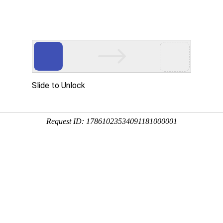
心
党建工作
图书导航
融合出版
公告
关于拟报送2026年河南省义务教育地
2026-05-28 来源：郑州大