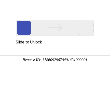
心
党建工作
图书导航
融合出版
动态
学出版社举办“《序跋集》与新时期文学”研讨会
月29日，由郑州大学文学院和郑州大学出版社主办，中原文化研究中心、河南文学研究中心
学出版社召开党委理论学习中心组学习会暨巡听旁听会
入贯彻落实党的二十届四中全会精神，进一步提高党委理论学习中心组学习质效...