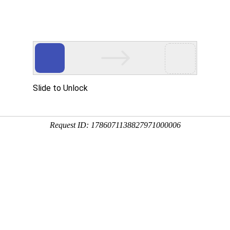
心
党建工作
图书导航
融合出版
有机磨具
作者：彭进 张琳琪
ISBN：978-7-5645-9267-7
出版时间：2022-7
丛书名：
编辑：崔勇
字数(千字)：604
页数：
印次：2-3
开本：16
定价：￥86.00