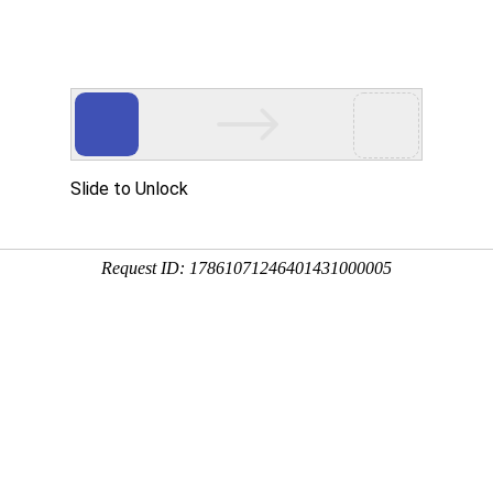
心
党建工作
图书导航
融合出版
类
医药卫生类
本科精品教材
高职高专精品教材
中等职业
专题图书
2023年
2022年
2021年
2020年
2019年
2018