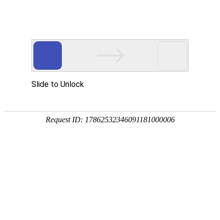
首页
关于我们
新闻中心
您现在的位置：
首页
全部
人文社科类
理工科技类
现代远程教育规划教材
专题
全部
出版时间：
全部
2026年
2025年
2024年
20