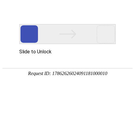
首页
关于我们
新闻中心
您现在的位置：
首页
>
图书导航
全部
人文社科类
理工科技类
现代远程教育规划教材
专题
全部
学前教育
医疗卫生
其他
全部