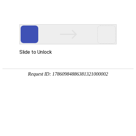
首页
关于我们
新闻中心
您现在的位置：
首页
>
图书导航
全部
人文社科类
理工科技类
现代远程教育规划教材
专题
全部
书法艺术
巩固与提高
语文阅读
知心作文同
全部